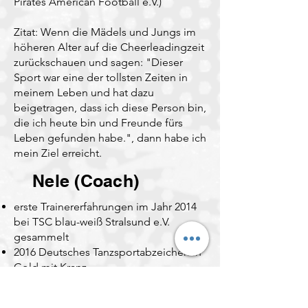
Pirates American Football e.V.)
Zitat: Wenn die Mädels und Jungs im
höheren Alter auf die Cheerleadingzeit
zurückschauen und sagen: "Dieser
Sport war eine der tollsten Zeiten in
meinem Leben und hat dazu
beigetragen, dass ich diese Person bin,
die ich heute bin und Freunde fürs
Leben gefunden habe.", dann habe ich
mein Ziel erreicht.
Nele (Coach)
erste Trainererfahrungen im Jahr 2014
bei TSC blau-weiß Stralsund e.V.
gesammelt
2016 Deutsches Tanzsportabzeichen in
Gold mit Kranz
2022 C-Lizenz Breitensport