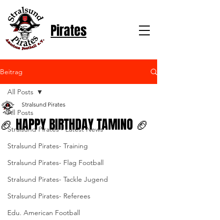
Pirates
Beitrag
All Posts
Stralsund Pirates
All Posts
🏈 HAPPY BIRTHDAY TAMINO 🏈
Stralsund Pirates - Latest News
Stralsund Pirates- Training
Stralsund Pirates- Flag Football
Stralsund Pirates- Tackle Jugend
Stralsund Pirates- Referees
Edu. American Football