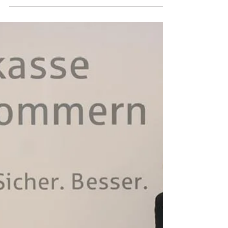
C.Stabenow
Heute möchten wir nochmal unserem
Sponsor und Unterstützer der Goldschmiede
C. Stabenow herzlichen Dank sagen und
freuen uns weiterhin...