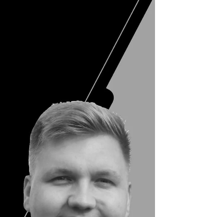
🏈 Spieler gesucht 🏈
Nun dürfen wir auch sportlich wieder in die
Vollen gehen und suchen Verstärkung für alle
TEAMS. Wir wollen erfolgsorientiert
trainieren...