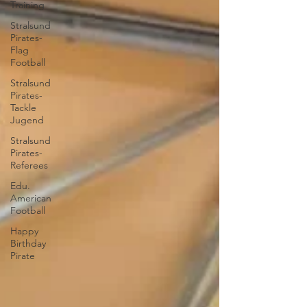
Training
Stralsund
Pirates-
Flag
Football
Stralsund
Pirates-
Tackle
Jugend
Stralsund
Pirates-
Referees
Edu.
American
Football
Happy
Birthday
Pirate