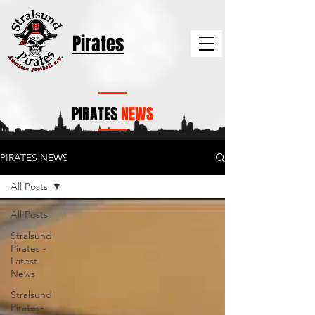
Pirates
PIRATES
NEWS
PIRATES NEWS
All Posts
All Posts
Stralsund
Pirates -
Latest
News
Stralsund
Pirates-