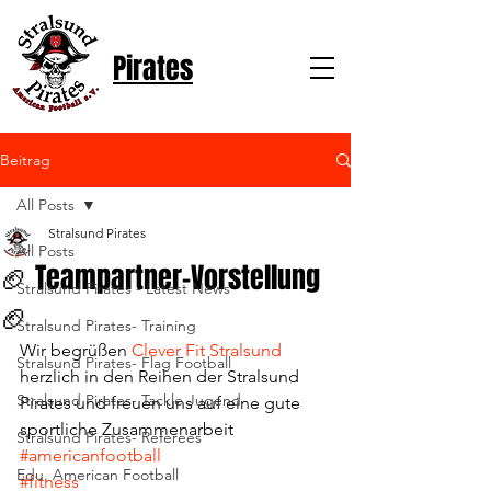
Pirates
Beitrag
All Posts
Stralsund Pirates
All Posts
🏈 Teampartner-Vorstellung
Stralsund Pirates - Latest News
🏈
Stralsund Pirates- Training
Wir begrüßen 
Clever Fit Stralsund
Stralsund Pirates- Flag Football
herzlich in den Reihen der Stralsund 
Stralsund Pirates- Tackle Jugend
Pirates und freuen uns auf eine gute 
sportliche Zusammenarbeit 
Stralsund Pirates- Referees
#americanfootball
Edu. American Football
#fitness