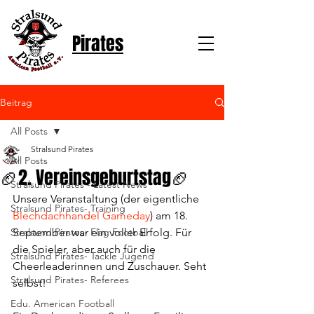
Pirates
Beitrag
All Posts
Stralsund Pirates
All Posts
🏈2. Vereinsgeburtstag🏈
Stralsund Pirates - Latest News
Unsere Veranstaltung (der eigentliche 
Stralsund Pirates- Training
Blechdachhandel Gameday
) am 18. 
Stralsund Pirates- Flag Football
September war ein voller Erfolg. Für 
die Spieler, aber auch für die 
Stralsund Pirates- Tackle Jugend
Cheerleaderinnen und Zuschauer. Seht 
Stralsund Pirates- Referees
selbst!
Edu. American Football